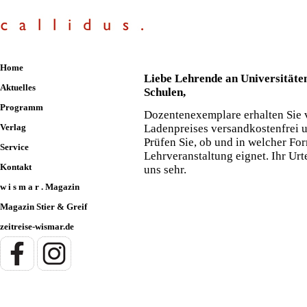
Home
Liebe Lehrende an Universitäte
Aktuelles
Schulen,
Programm
Dozentenexemplare erhalten Sie 
Verlag
Ladenpreises versandkostenfrei u
Prüfen Sie, ob und in welcher For
Service
Lehrveranstaltung eignet. Ihr Urt
Kontakt
uns sehr.
w i s m a r . Magazin
Magazin Stier & Greif
zeitreise-wismar.de