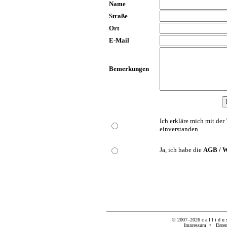
Name
Straße
Ort
E-Mail
Bemerkungen
Ich erkläre mich mit de
einverstanden.
Ja, ich habe die
AGB / W
© 2007–2026
c a l l i d u 
Impressum
•
Daten